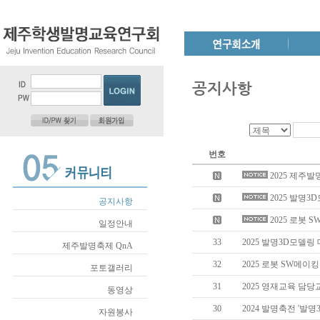
공지사항
번호
2025 제주
2025 발명
공지사항
2025 로봇
일정안내
33
2025 발명3D모델링
제주발명축제 QnA
32
2025 로봇 SW메이
포토갤러리
31
2025 영재교육 담
동영상
30
2024 발명축전 '발
자원봉사